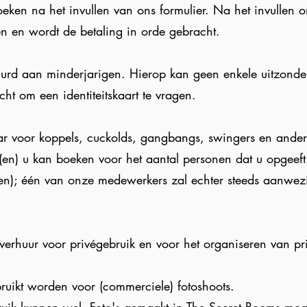
en na het invullen van ons formulier. Na het invullen o
n en wordt de betaling in orde gebracht.
rd aan minderjarigen. Hierop kan geen enkele uitzond
cht om een identiteitskaart te vragen.
r voor koppels, cuckolds, gangbangs, swingers en andere
l(en) u kan boeken voor het aantal personen dat u opgeeft
en); één van onze medewerkers zal echter steeds aanwezi
erhuur voor privégebruik en voor het organiseren van pri
uikt worden voor (commerciele) fotoshoots.