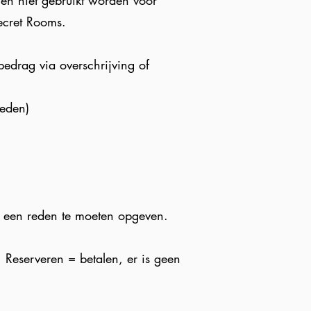
n niet gebruikt worden voor
ecret Rooms
.
bedrag via overschrijving of
reden)
r een reden te moeten opgeven.
 Reserveren = betalen, er is geen