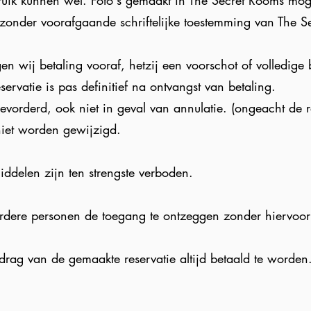
bruik kunnen wel. Foto's gemaakt in
The Secret Rooms
moge
 zonder voorafgaande schriftelijke toestemming van
The S
n wij betaling vooraf, hetzij een voorschot of volledige 
servatie is pas definitief na ontvangst van betaling.
evorderd, ook niet in geval van annulatie. (ongeacht de 
niet worden gewijzigd.
ddelen zijn ten strengste verboden.
erdere personen de toegang te ontzeggen zonder hiervoo
drag van de gemaakte reservatie altijd betaald te worden.